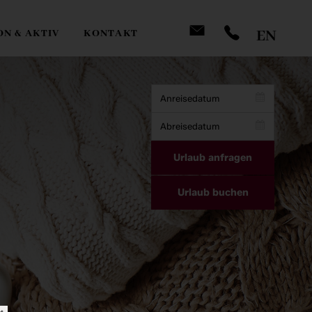
EN
ON & AKTIV
KONTAKT
Business
Email
*
Urlaub anfragen
Urlaub buchen