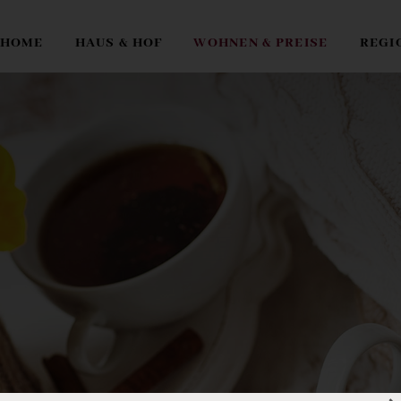
HOME
HAUS & HOF
WOHNEN & PREISE
REGI