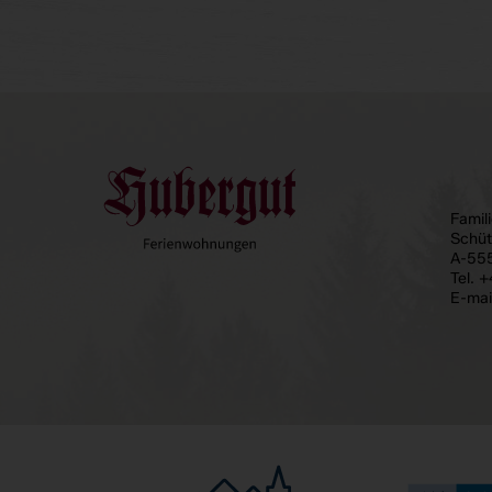
Famil
Schüt
A-55
Tel.
+
E-mai