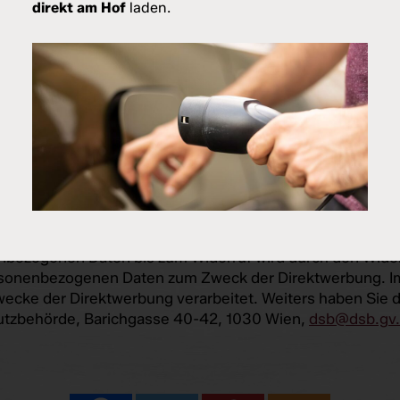
direkt am Hof
laden.
tellungen befinden, hängt vom jeweiligen Web-Browser a
aufgerufen werden. Wenn die Nutzung von Cookies einges
glich nutzbar.
:
ung, Löschung und Einschränkung der Verarbeitung der 
 Widerruf eventuell erteilter Einwilligungen zur Verarbe
bezogenen Daten bis zum Widerruf wird durch den Widerr
rsonenbezogenen Daten zum Zweck der Direktwerbung. Im
cke der Direktwerbung verarbeitet. Weiters haben Sie d
utzbehörde, Barichgasse 40-42, 1030 Wien,
dsb@dsb.gv.