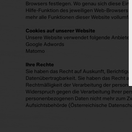
Browsers festlegen. Wo genau sich diese Eins
Hilfe-Funktion des jeweiligen Web-Browsers 
mehr alle Funktionen dieser Website vollumfän
Cookies auf unserer Website
Unsere Website verwendet folgende Anbieter
Google Adwords
Matomo
Ihre Rechte
Sie haben das Recht auf Auskunft, Berichtig
Datenübertragbarkeit. Sie haben das Recht auf
Rechtmäßigkeit der Verarbeitung der personen
Widerspruch gegen die Verarbeitung Ihrer pe
personenbezogenen Daten nicht mehr zum Zwe
Aufsichtsbehörde (Österreichische Datensch