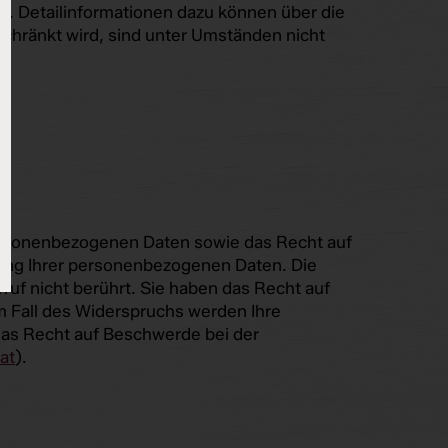
b. Detailinformationen dazu können über die
chränkt wird, sind unter Umständen nicht
personenbezogenen Daten sowie das Recht auf
itung Ihrer personenbezogenen Daten. Die
uf nicht berührt. Sie haben das Recht auf
 Fall des Widerspruchs werden Ihre
as Recht auf Beschwerde bei der
at
).